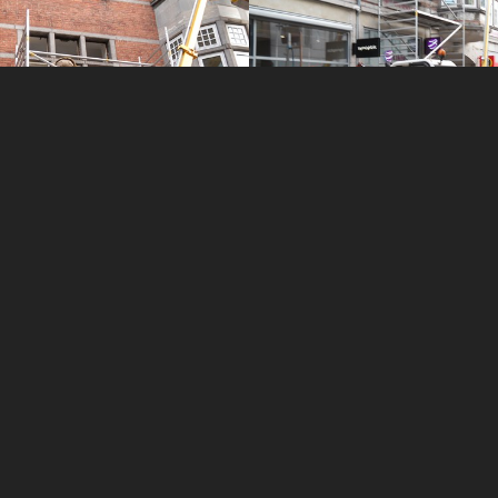
Generel kontakt
98 17 36 32
Kontakt vedr. administration og
bogholderi
22 31 80 89