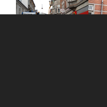
Rejnar Jensen ApS
Tømrer & Snedkerfirma
Tagholm 2
9400 Nørresundby